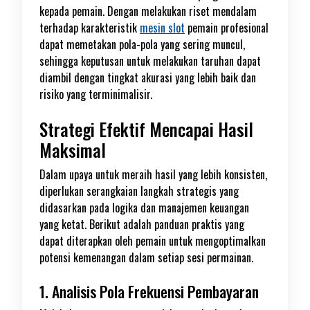
kepada pemain. Dengan melakukan riset mendalam
terhadap karakteristik
mesin slot
pemain profesional
dapat memetakan pola-pola yang sering muncul,
sehingga keputusan untuk melakukan taruhan dapat
diambil dengan tingkat akurasi yang lebih baik dan
risiko yang terminimalisir.
Strategi Efektif Mencapai Hasil
Maksimal
Dalam upaya untuk meraih hasil yang lebih konsisten,
diperlukan serangkaian langkah strategis yang
didasarkan pada logika dan manajemen keuangan
yang ketat. Berikut adalah panduan praktis yang
dapat diterapkan oleh pemain untuk mengoptimalkan
potensi kemenangan dalam setiap sesi permainan.
1. Analisis Pola Frekuensi Pembayaran