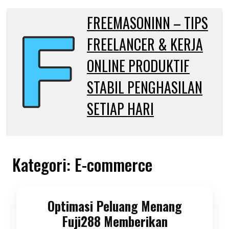
Skip
to
FREEMASONINN – TIPS
content
FREELANCER & KERJA
ONLINE PRODUKTIF
STABIL PENGHASILAN
SETIAP HARI
Kategori:
E-commerce
Optimasi Peluang Menang
Fuji288 Memberikan